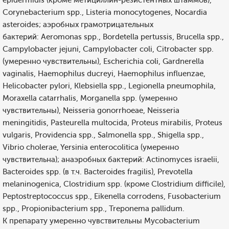
epidermidis (кроме метициллин-резистентных штаммов),
Corynebacterium spp., Listeria monocytogenes, Nocardia
asteroides; аэробных грамотрицательных
бактерий: Aeromonas spp., Bordetella pertussis, Brucella spp.,
Campylobacter jejuni, Campylobacter coli, Citrobacter spp.
(умеренно чувствительны), Escherichia coli, Gardnerella
vaginalis, Haemophilus ducreyi, Haemophilus influenzae,
Helicobacter pylori, Klebsiella spp., Legionella pneumophila,
Moraxella catarrhalis, Morganella spp. (умеренно
чувствительны), Neisseria gonorrhoeae, Neisseria
meningitidis, Pasteurella multocida, Proteus mirabilis, Proteus
vulgaris, Providencia spp., Salmonella spp., Shigella spp.,
Vibrio cholerae, Yersinia enterocolitica (умеренно
чувствительна); анаэробных бактерий: Actinomyces israelii,
Bacteroides spp. (в т.ч. Bacteroides fragilis), Prevotella
melaninogenica, Clostridium spp. (кроме Clostridium difficile),
Peptostreptococcus spp., Eikenella corrodens, Fusobacterium
spp., Propionibacterium spp., Treponema pallidum.
К препарату умеренно чувствительны Mycobacterium