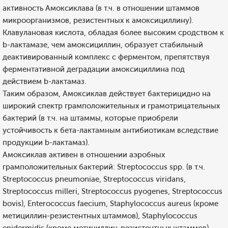
активность Амоксиклава (в т.ч. в отношении штаммов
микроорганизмов, резистентных к амоксициллину).
Клавулановая кислота, обладая более высоким сродством к
b-лактамазе, чем амоксициллин, образует стабильный
деактивированный комплекс с ферментом, препятствуя
ферментативной деградации амоксициллина под
действием b-лактамаз.
Таким образом, Амоксиклав действует бактерицидно на
широкий спектр грамположительных и грамотрицательных
бактерий (в т.ч. на штаммы, которые приобрели
устойчивость к бета-лактамным антибиотикам вследствие
продукции b-лактамаз).
Амоксиклав активен в отношении аэробных
грамположительных бактерий: Streptococcus spp. (в т.ч.
Streptococcus pneumoniae, Streptococcus viridans,
Streptococcus milleri, Streptococcus pyogenes, Streptococcus
bovis), Enterococcus faecium, Staphylococcus aureus (кроме
метициллин-резистентных штаммов), Staphylococcus