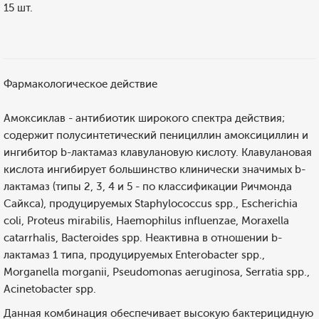
15 шт.
Фармакологическое действие
Амоксиклав - антибиотик широкого спектра действия;
содержит полусинтетический пенициллин амоксициллин и
ингибитор b-лактамаз клавулановую кислоту. Клавулановая
кислота ингибирует большинство клинически значимых b-
лактамаз (типы 2, 3, 4 и 5 - по классификации Ричмонда
Сайкса), продуцируемых Staphylococcus spp., Escherichia
coli, Proteus mirabilis, Haemophilus influenzae, Moraxella
catarrhalis, Bacteroides spp. Неактивна в отношении b-
лактамаз 1 типа, продуцируемых Enterobacter spp.,
Morganella morganii, Pseudomonas aeruginosa, Serratia spp.,
Acinetobacter spp.
Данная комбинация обеспечивает высокую бактерицидную