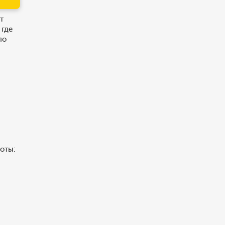
т
 где
по
роты: