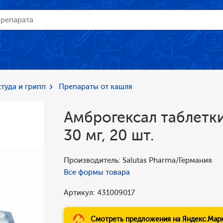
туда и грипп
Препараты от кашля
Амброгексал таблетк
30 мг, 20 шт.
Производитель: Salutas Pharma/Германия
Все формы товара
Артикул: 431009017
Смотреть предложения на Яндекс.Мар