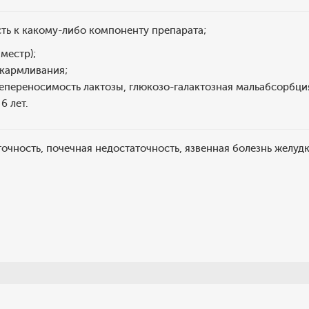
сть к какому-либо компоненту препарата;
иместр);
скармливания;
непереносимость лактозы, глюкозо-галактозная мальабсорбци
6 лет.
очность, почечная недостаточность, язвенная болезнь желуд