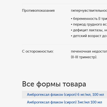
Противопоказания
гиперчувствительно
• беременность (I тр
• период грудного в
• дефицит лактазы, 
• детский возраст до 
С осторожностью:
печеночная недостат
(II-III триместр).
Все формы товара
Амброгексал флакон (сироп) 6 мг/мл, 100 мл
Амброгексал флакон (сироп) 3мг/мл 100 мл