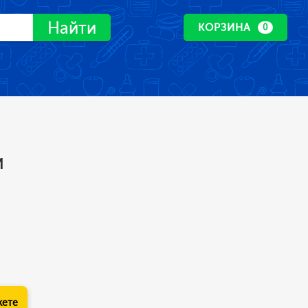
Найти
КОРЗИНА
0
и
кете