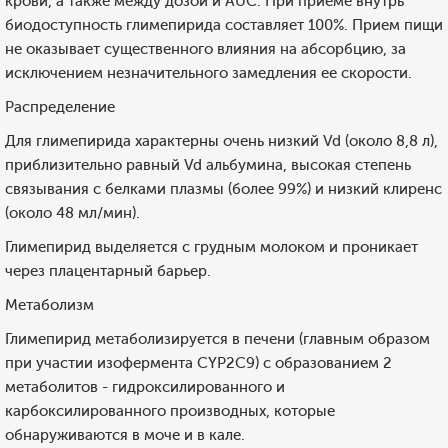
крови, а также между дозой и AUC. При приеме внутрь
биодоступность глимепирида составляет 100%. Прием пищи
не оказывает существенного влияния на абсорбцию, за
исключением незначительного замедления ее скорости.
Распределение
Для глимепирида характерны очень низкий Vd (около 8,8 л),
приблизительно равный Vd альбумина, высокая степень
связывания с белками плазмы (более 99%) и низкий клиренс
(около 48 мл/мин).
Глимепирид выделяется с грудным молоком и проникает
через плацентарный барьер.
Метаболизм
Глимепирид метаболизируется в печени (главным образом
при участии изофермента CYP2C9) с образованием 2
метаболитов - гидроксилированного и
карбоксилированного производных, которые
обнаруживаются в моче и в кале.