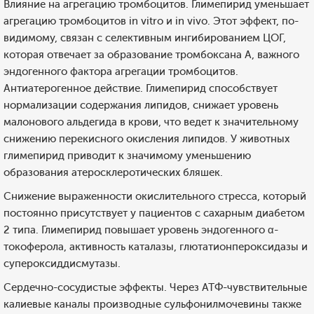
Влияние на агрегацию тромбоцитов. Глимепирид уменьшает
агрегацию тромбоцитов in vitro и in vivo. Этот эффект, по-
видимому, связан с селективным ингибированием ЦОГ,
которая отвечает за образование тромбоксана А, важного
эндогенного фактора агрегации тромбоцитов.
Антиатерогенное действие. Глимепирид способствует
нормализации содержания липидов, снижает уровень
малонового альдегида в крови, что ведет к значительному
снижению перекисного окисления липидов. У животных
глимепирид приводит к значимому уменьшению
образования атеросклеротических бляшек.
Снижение выраженности окислительного стресса, который
постоянно присутствует у пациентов с сахарным диабетом
2 типа. Глимепирид повышает уровень эндогенного α-
токоферола, активность каталазы, глютатионпероксидазы и
супероксиддисмутазы.
Сердечно-сосудистые эффекты. Через АТФ-чувствительные
калиевые каналы производные сульфонилмочевины также