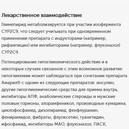
Лекарственное взаимодействие
Глимепирид метаболизируется при участии изофермента
CYP2C9, что следует учитывать при одновременном
применении препарата с индукторами (например,
рифампицин) или ингибиторами (например, флуконазол)
CYP2C9.
Потенцирование гипогликемического действия и в
некоторых случаях связанное с этим возможное развитие
гипогликемии может наблюдаться при сочетании препарата
Амарил® с одним из следующих препаратов: инсулин,
другие гипогликемические средства для приема внутрь,
ингибиторы АПФ, анаболические стероиды и мужские
половые гормоны, хлорамфеникол, производные кумарина,
циклофосфамид, дизопирамид, фенфлурамин,
фенирамидол, фибраты, флуоксетин, гуанетидин,
ифосфамид, ингибиторы МАО, флуконазол, ПАСК,