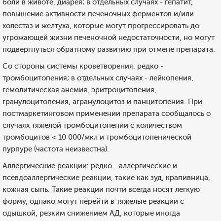
боли в животе, диарея; в отдельных случаях - гепатит,
повышение активности печеночных ферментов и/или
холестаз и желтуха, которые могут прогрессировать до
угрожающей жизни печеночной недостаточности, но могут
подвергнуться обратному развитию при отмене препарата.
Со стороны системы кроветворения: редко -
тромбоцитопения; в отдельных случаях - лейкопения,
гемолитическая анемия, эритроцитопения,
гранулоцитопения, агранулоцитоз и панцитопения. При
постмаркетинговом применении препарата сообщалось о
случаях тяжелой тромбоцитопении с количеством
тромбоцитов < 10 000/мкл и тромбоцитопенической
пурпуре (частота неизвестна).
Аллергические реакции: редко - аллергические и
псевдоаллергические реакции, такие как зуд, крапивница,
кожная сыпь. Такие реакции почти всегда носят легкую
форму, однако могут перейти в тяжелые реакции с
одышкой, резким снижением АД, которые иногда