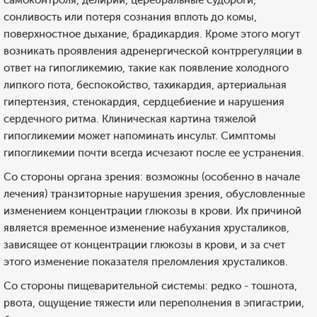
самоконтроля, делирий, церебральные судороги,
сонливость или потеря сознания вплоть до комы,
поверхностное дыхание, брадикардия. Кроме этого могут
возникать проявления адренергической контррегуляции в
ответ на гипогликемию, такие как появление холодного
липкого пота, беспокойство, тахикардия, артериальная
гипертензия, стенокардия, сердцебиение и нарушения
сердечного ритма. Клиническая картина тяжелой
гипогликемии может напоминать инсульт. Симптомы
гипогликемии почти всегда исчезают после ее устранения.
Со стороны органа зрения: возможны (особенно в начале
лечения) транзиторные нарушения зрения, обусловленные
изменением концентрации глюкозы в крови. Их причиной
является временное изменение набухания хрусталиков,
зависящее от концентрации глюкозы в крови, и за счет
этого изменение показателя преломления хрусталиков.
Со стороны пищеварительной системы: редко - тошнота,
рвота, ощущение тяжести или переполнения в эпигастрии,