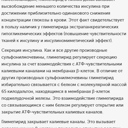
высвобождение меньшего количества инсулина при
достижении приблизительно одинакового снижения
концентрации глюкозы в крови. Этот факт свидетельствует
в пользу наличия у глимепирида экстрапанкреатических
гипогликемических эффектов (повышение чувствительности
тканей к инсулину и инсулиномиметический эффект).
Секреция инсулина. Как и все другие производные
сульфонилмочевины, глимепирид регулирует секрецию
инсулина за счет взаимодействия с АТФ-чувствительными
калиевыми каналами на мембранах β-клеток. В отличие от
других производных сульфонилмочевины глимепирид
избирательно связывается с белком с молекулярной массой
65 килодальтон, находящимся в мембранах β-клеток
поджелудочной железы. Это взаимодействие глимепирида
со связывающимся с ним белком регулирует открытие или
закрытие АТФ-чувствительных калиевых каналов.
Глимепирид закрывает калиевые каналы. Это вызывает