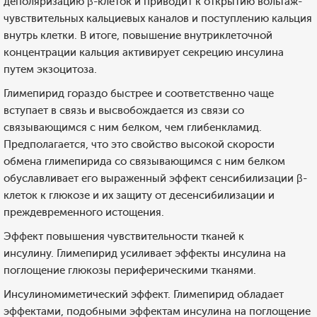
деполяризацию β-клеток и приводит к открытию вольтаж-
чувствительных кальциевых каналов и поступлению кальция
внутрь клетки. В итоге, повышение внутриклеточной
концентрации кальция активирует секрецию инсулина
путем экзоцитоза.
Глимепирид гораздо быстрее и соответственно чаще
вступает в связь и высвобождается из связи со
связывающимся с ним белком, чем глибенкламид.
Предполагается, что это свойство высокой скорости
обмена глимепирида со связывающимся с ним белком
обуславливает его выраженный эффект сенсибилизации β-
клеток к глюкозе и их защиту от десенсибилизации и
преждевременного истощения.
Эффект повышения чувствительности тканей к
инсулину. Глимепирид усиливает эффекты инсулина на
поглощение глюкозы периферическими тканями.
Инсулиномиметический эффект. Глимепирид обладает
эффектами, подобными эффектам инсулина на поглощение