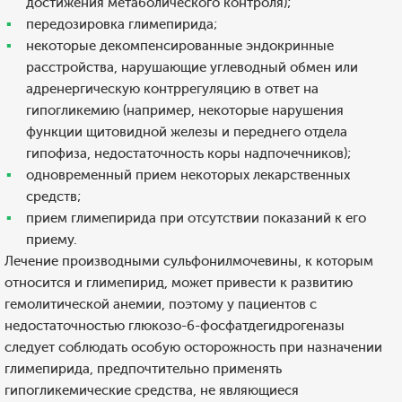
достижения метаболического контроля);
передозировка глимепирида;
некоторые декомпенсированные эндокринные
расстройства, нарушающие углеводный обмен или
адренергическую контррегуляцию в ответ на
гипогликемию (например, некоторые нарушения
функции щитовидной железы и переднего отдела
гипофиза, недостаточность коры надпочечников);
одновременный прием некоторых лекарственных
средств;
прием глимепирида при отсутствии показаний к его
приему.
Лечение производными сульфонилмочевины, к которым
относится и глимепирид, может привести к развитию
гемолитической анемии, поэтому у пациентов с
недостаточностью глюкозо-6-фосфатдегидрогеназы
следует соблюдать особую осторожность при назначении
глимепирида, предпочтительно применять
гипогликемические средства, не являющиеся