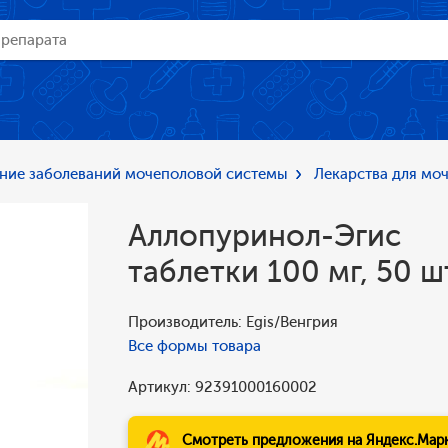
ние заболеваний мочеполовой системы
Лекарства для мо
Аллопуринол-Эгис
таблетки 100 мг, 50 ш
Производитель: Egis/Венгрия
Все формы товара
Артикул: 92391000160002
Смотреть предложения на Яндекс.Мар