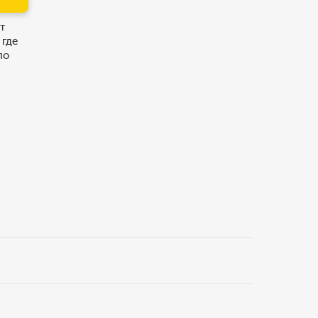
т
 где
по