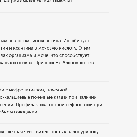
т, натрия амилопектина гликолят.
ным аналогом гипоксантина. Ингибирует
тин и ксантина в мочевую кислоту. Этим
дах организма и моче, что способствует
канях и почках. При приеме Аллопуринола
нии с нефролитиазом, почечной
о-кальциевые почечные камни при наличии
шений. Профилактика острой нефропатии при
чебном голодании.
вышенная чувствительность к аллопуринолу.