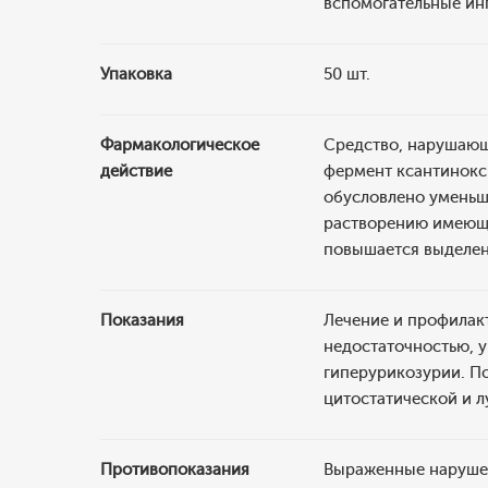
вспомогательные инг
Упаковка
50 шт.
Фармакологическое
Средство, нарушающ
действие
фермент ксантинокси
обусловлено уменьше
растворению имеющи
повышается выделен
Показания
Лечение и профилакт
недостаточностью, 
гиперурикозурии. П
цитостатической и л
Противопоказания
Выраженные нарушен