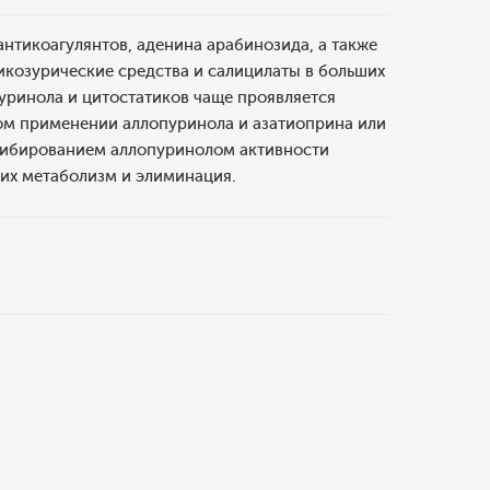
тикоагулянтов, аденина арабинозида, а также
икозурические средства и салицилаты в больших
ринола и цитостатиков чаще проявляется
ом применении аллопуринола и азатиоприна или
ингибированием аллопуринолом активности
их метаболизм и элиминация.