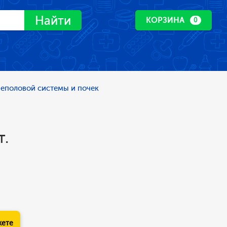
Найти
КОРЗИНА
0
чеполовой системы и почек
т.
кете