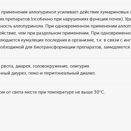
применении аллопуринол усиливает действие кумариновых ан
х препаратов (особенно при нарушениях функции почек). Ур
вность аллопуринола. При одновременном применении аллопу
ействие, чем при раздельном применении. При одновременн
юдается кумуляция последних в организме, т.к. в связи с 
еобходимой для биотрансформации препаратов, замедляется 
рвота, диарея, головокружение, олигурия.
нный диурез, гемо-и перитонеальный диализ.
м от света месте при температуре не выше 30°С.