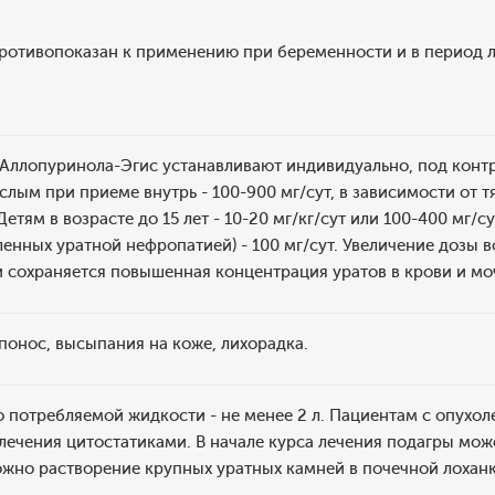
ротивопоказан к применению при беременности и в период л
Аллопуринола-Эгис устанавливают индивидуально, под контр
ослым при приеме внутрь - 100-900 мг/сут, в зависимости от 
 Детям в возрасте до 15 лет - 10-20 мг/кг/сут или 100-400 мг
вленных уратной нефропатией) - 100 мг/сут. Увеличение дозы в
 сохраняется повышенная концентрация уратов в крови и мо
понос, высыпания на коже, лихорадка.
о потребляемой жидкости - не менее 2 л. Пациентам с опух
лечения цитостатиками. В начале курса лечения подагры мож
ожно растворение крупных уратных камней в почечной лохан