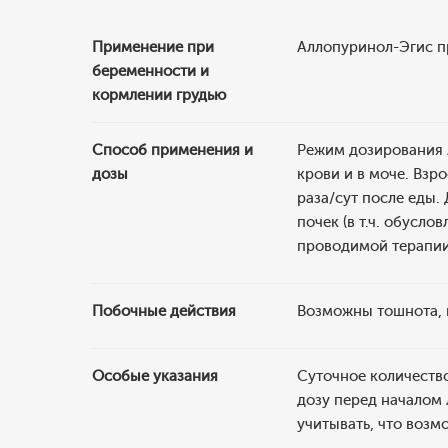
Применение при
Аллопуринол-Эгис п
беременности и
кормлении грудью
Способ применения и
Режим дозирования 
дозы
крови и в моче. Взр
раза/сут после еды.
почек (в т.ч. обусло
проводимой терапии
Побочные действия
Возможны тошнота, 
Особые указания
Суточное количеств
дозу перед началом 
учитывать, что возм