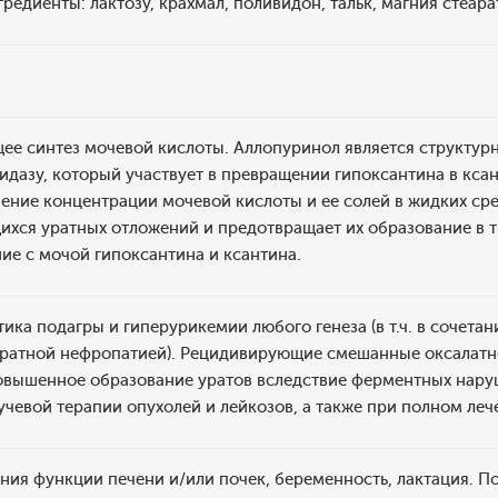
редиенты: лактозу, крахмал, поливидон, тальк, магния стеара
ее синтез мочевой кислоты. Аллопуринол является структур
дазу, который участвует в превращении гипоксантина в ксан
ние концентрации мочевой кислоты и ее солей в жидких сре
хся уратных отложений и предотвращает их образование в т
ие с мочой гипоксантина и ксантина.
ика подагры и гиперурикемии любого генеза (в т.ч. в сочета
уратной нефропатией). Рецидивирующие смешанные оксалатн
овышенное образование уратов вследствие ферментных нару
учевой терапии опухолей и лейкозов, а также при полном ле
ия функции печени и/или почек, беременность, лактация. По