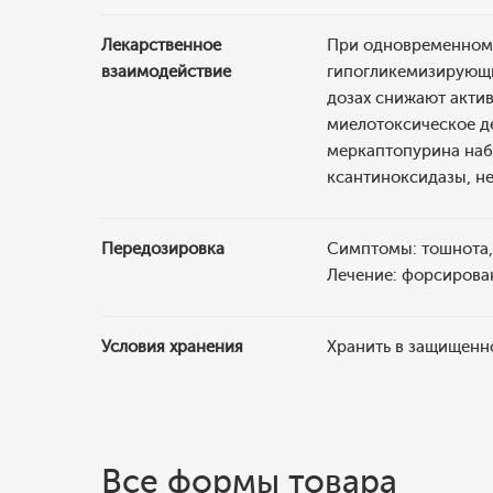
Лекарственное
При одновременном 
взаимодействие
гипогликемизирующи
дозах снижают акти
миелотоксическое д
меркаптопурина набл
ксантиноксидазы, н
Передозировка
Симптомы: тошнота, 
Лечение: форсирова
Условия хранения
Хранить в защищенно
Все формы товара