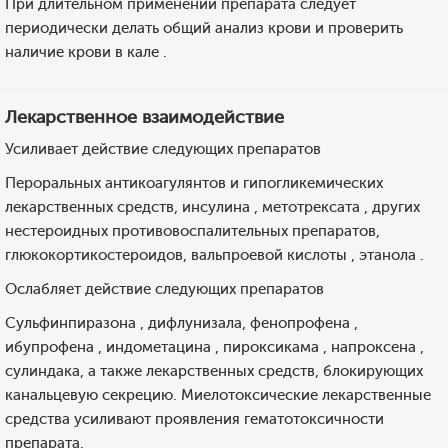
При длительном применении препарата следует
периодически делать общий анализ крови и проверить
наличие крови в кале .
Лекарственное взаимодействие
Усиливает действие следующих препаратов
Пероральных антикоагулянтов и гипогликемических
лекарственных средств, инсулина , метотрексата , других
нестероидных противовоспалительных препаратов,
глюкокортикостероидов, вальпроевой кислоты , этанола .
Ослабляет действие следующих препаратов
Сульфинпиразона , дифлунизала, фенопрофена ,
ибупрофена , индометацина , пироксикама , напроксена ,
сулиндака, а также лекарственных средств, блокирующих
канальцевую секрецию. Миелотоксические лекарственные
средства усиливают проявления гематотоксичности
препарата.