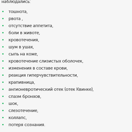
наблюдались:
тошнота,
рвота ,
отсутствие аппетита,
боли в животе,
кровотечения,
шум в ушах,
сыпь на коже,
кровотечение слизистых оболочек,
изменения в составе крови,
реакция гиперчувствительности,
крапивница,
ангионевротический отек (отек Квинке),
спазм бронхов,
шок,
слезотечение,
коллапс,
потеря сознания.