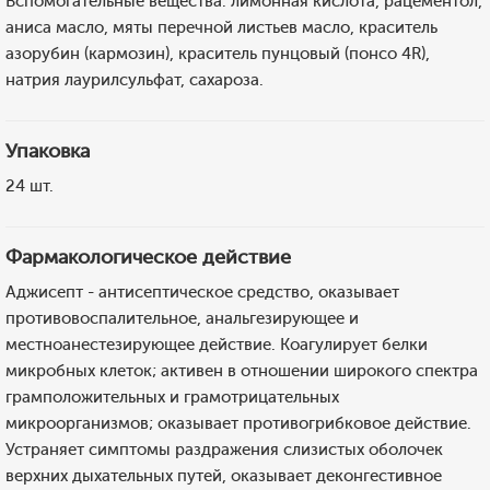
Вспомогательные вещества: лимонная кислота, рацементол,
аниса масло, мяты перечной листьев масло, краситель
азорубин (кармозин), краситель пунцовый (понсо 4R),
натрия лаурилсульфат, сахароза.
Упаковка
24 шт.
Фармакологическое действие
Аджисепт - антисептическое средство, оказывает
противовоспалительное, анальгезирующее и
местноанестезирующее действие. Коагулирует белки
микробных клеток; активен в отношении широкого спектра
грамположительных и грамотрицательных
микроорганизмов; оказывает противогрибковое действие.
Устраняет симптомы раздражения слизистых оболочек
верхних дыхательных путей, оказывает деконгестивное