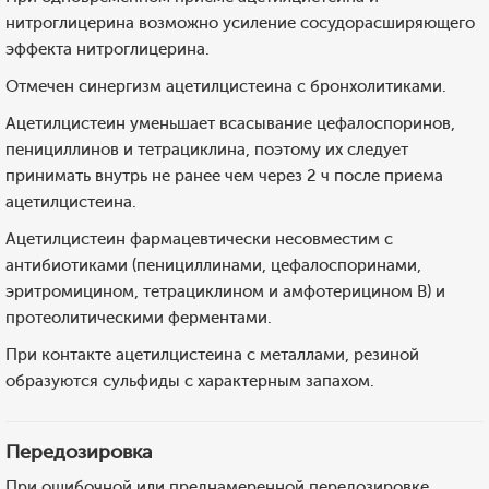
нитроглицерина возможно усиление сосудорасширяющего
эффекта нитроглицерина.
Отмечен синергизм ацетилцистеина с бронхолитиками.
Ацетилцистеин уменьшает всасывание цефалоспоринов,
пенициллинов и тетрациклина, поэтому их следует
принимать внутрь не ранее чем через 2 ч после приема
ацетилцистеина.
Ацетилцистеин фармацевтически несовместим с
антибиотиками (пенициллинами, цефалоспоринами,
эритромицином, тетрациклином и амфотерицином В) и
протеолитическими ферментами.
При контакте ацетилцистеина с металлами, резиной
образуются сульфиды с характерным запахом.
Передозировка
При ошибочной или преднамеренной передозировке